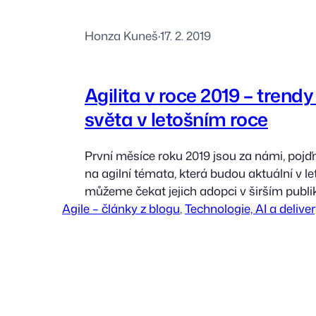
Honza Kuneš
·
17. 2. 2019
Agilita v roce 2019 – trendy
světa v letošním roce
První měsíce roku 2019 jsou za námi, pojď
na agilní témata, která budou aktuální v l
můžeme čekat jejich adopci v širším publik
Agile – články z blogu
jen o IT Doby, kdy výrazy jako „agile“ neb
, 
Technologie, AI a deliver
spojeny se 4. patrem, kde sedí IT, jsou už 
Nebo doufejme, že budou…