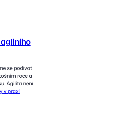
 agilního
me se podívat
etošním roce a
u. Agilita není
o „SCRUM“ byly
y v praxi
dávno pryč.